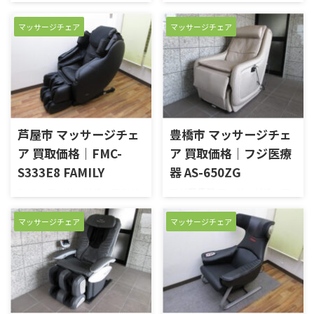
く、キレイな印象の美品です。
績】 ほぼ新品未使用のリアル
AS-810を高価買い取りさせて
S330を高価買い取りさせてい
通電・リモコンの各ボタン動
プロGⅡ EP3210が入庫しまし
いただきました。新品・中古
ただきました。新品・中古品
マッサージチェア
マッサージチェア
作確認済みの完動品です。 新
た。元オーナー様によると購
品 買取のがんばり屋は無料出
買取のがんばり屋は無料出張
品・中古品 買取のがんばり屋
入後、すぐに単身赴任となり
張＆無料査定で納得の買取価
＆無料査定で納得の買取価格
℡012 ...
使用する機会が ...
格をご提示！売却は高額査定
をご提示！売却は高額査定の
の専門店におまかせくださ
専門店におまかせください！
い！ 他店徹底対抗のため買い
買い取り価格はフリーダイヤ
取り価格は公表しておりませ
ルもしくは、お問い合わせフ
ん。買い取り価格はフリーダ
ォームにてご確認ください。
芦屋市 マッサージチェ
豊橋市 マッサージチェ
イヤルもしくは、お問い合わ
高価買取にご期待ください！
ア 買取価格｜FMC-
ア 買取価格｜フジ医療
せフォームにてご確認くださ
【買取実績】とても程度の良い
S333E8 FAMILY
器 AS-650ZG
い。 高価買取にご期待くださ
FAMILY FMC-S330 マッサージチ
い！ 【買取実績】 深く強い刺
ェアが入荷いたしました。 元
FAMILY マッサージチェア FMC-
フジ医療器 マッサージチェア
激と人の手に近づいた精緻な
オーナー様は購入後、数回使
S333E8を高価買い取りさせて
ゼロフロート AS-650ZGを高価
動きで、深く強く、そしてしな
用した後はほとんど使わなか
いただきました。新品・中古
買い取りさせていただきまし
マッサージチェア
マッサージチェア
やかなマッサージを提供しま
ったとのこと。今回、引っ越
品 買取のがんばり屋は無料出
た。新品・中古品 買取のがん
す。 【商品説明】さざなみ、
しを機に売却を決断さ ...
張＆無料査定で納得の買取価
ばり屋は無料出張＆無料査定
たたき、もみ上げ、も ...
格をご提示！売却は高額査定
で納得の買取価格をご提示！
の専門店におまかせくださ
売却は高額査定の専門店にお
い！ 他店徹底対抗のため買い
まかせください！ 他店徹底対
取り価格は公表しておりませ
抗のため買い取り価格は公表