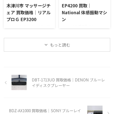
ん。買い取り価格はフリーダ
しておりません。買い取り価
木津川市 マッサージチ
EP4200 買取｜
イヤルもしくは、お問い合わ
格はフリーダイヤルもしく
ェア 買取価格｜リアル
National 体感振動マシ
せフォームにてご確認くださ
は、お問い合わせフォームに
プロＧ EP3200
ン
い。 高価買取にご期待くださ
てご確認ください。 高価買取
い！ 【買取実績】 FMC-
にご期待ください！ 【買取実
ナショナル マッサージチェア
National 体感振動マシン
S333E8は、一般の市販モデル
績】 買ってはみたものの、ほ
リアルプロＧ EP3200を 高価買
EP4200を高価買い取りさせて
(型番:FMCS330B)をベースに機
とんど使用することなくソフ
い取りさせていただきまし
いただきました。新品・中古
能アップした、家電量販店オ
ァとしてご使用だったと元オ
た。 新品・中古品 買取のがん
品 買取のがんばり屋は無料出
もっと読む
リジナルモデルです。些細 ...
ーナー様。お部屋のレイアウ
ばり屋は無料出張＆無料査定
張＆無料査定で納得の買取価
ト変更の為に当社に買 ...
で納得の買取価格をご提示！
格をご提示！売却は高額査定
売却は高額査定の専門店にお
の専門店におまかせくださ
まかせください！ 他店徹底対
い！ ナショナル 体感振動マシ
抗のため買い取り価格は公表
ン FEEL BEAT EP4200のご紹介
しておりません。 買い取り価
です。音源機器に接続するだけ
DBT-1713UD 買取価格｜DENON ブルーレ
格はフリーダイヤルもしく
で、音と振動で迫力ある臨場感
イディスクプレーヤー
は、お問い合わせフォームに
が楽しめます。あまり使用して
てご確認ください。 高価買取
なかったとのことでかなりの
にご期待ください！ 【買取実
美品です。TVに接続するだけ
績】 ６年ほど前に新品で購入
で迫力のサウンドが楽しめま
後、しばらく使ったけど その
す。 【仕様】仕様 張地/合成皮
BDZ-AX1000 買取価格｜SONY ブルーレイ
後はほとんど使用することな
革約150分タイマー内蔵(くつろ