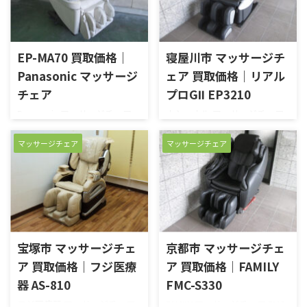
します。また、通常は15分で
いうスゴ技搭載です。コリの芯
コースが終わってしまう機種が
までグリグリと気持ちよく揉
ほとんどですが、このSKS-
み解します。全身自動コースで
6700は30分コースが用意され
は「体伸ばし」「もみほぐ
EP-MA70 買取価格｜
寝屋川市 マッサージチ
ています。15分では出来ない
し」「指圧爽快」「さすり癒
Panasonic マッサージ
ェア 買取価格｜リアル
マッサージを、30分かけてじ
し」の4コーズから選べます。
チェア
プロGⅡ EP3210
っくり集中的に揉み解します。
リモコンは音声ガイド機能を
本商品は些細な小キズ等があ
搭載しています。操作手順など
Panasonic マッサージチェア
ナショナル マッサージチェア
りますが、ご使用には問題あ
を音声で説明してくれるので、
EP-MA70を高価買い取りさせて
リアルプロGⅡ EP3210を高価買
りません。リモコンや各ボタ
操作も迷いません。 本商品
いただきました。セラミック
い取りさせていただきまし
マッサージチェア
マッサージチェア
ンなど問題なく動作します。完
は、動作確認済みの完動品で
ヒーター内蔵のマッサージチ
た。新品・中古品 買取のがん
動品のコンディションです。
す。リモコンのボタンにも問題
ェアです。ヒーターにより温め
ばり屋は無料出張＆無料査定
新品 ...
はありません ...
られたもみ玉が、じんわりと
で納得の買取価格をご提示！
首や肩をもみほぐします。ま
売却は高額査定の専門店にお
た、搭載された3Dモミメカは
まかせください！ 他店徹底対
上下左右前後に自由に動くこ
抗のため買い取り価格は公表
とでコリを根本からもみほぐ
しておりません。買い取り価
宝塚市 マッサージチェ
京都市 マッサージチェ
します。本商品は、お部屋によ
格はフリーダイヤルもしく
ア 買取価格｜フジ医療
ア 買取価格｜FAMILY
くなじむアイボリーで、圧迫感
は、お問い合わせフォームに
器 AS-810
FMC-S330
を感じさせません。また、小
てご確認ください。 高価買取
キズやヨゴレなどもあまり無
にご期待ください！ 【買取実
フジ医療器 マッサージチェア
FAMILY マッサージチェア FMC-