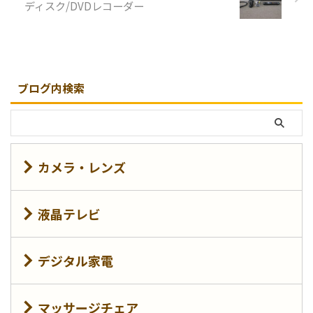
ディスク/DVDレコーダー
く洋服の置き場になってまし
ぎコースは約 ...
た。 リビング ...
ブログ内検索
カメラ・レンズ
液晶テレビ
デジタル家電
マッサージチェア