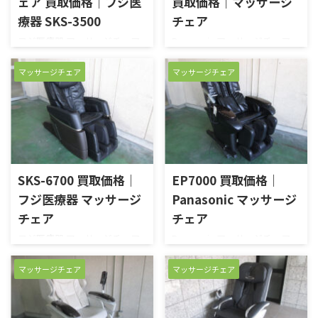
ェア 買取価格｜フジ医
買取価格｜マッサージ
療器 SKS-3500
チェア
フジ医療器 マッサージチェア
Panasonic マッサージチェア
SKS-3500を高価買い取りさせ
EP-MA03を高価買い取りさせて
ていただきました。新品・中
いただきました。もみ玉がコ
マッサージチェア
マッサージチェア
古品 買取のがんばり屋は無料
リの芯をグリグリ揉みほぐし
出張＆無料査定で納得の買取
ます。本商品は、使用による小
価格をご提示！売却は高額査
キズなどがありましたが、ご
定の専門店におまかせくださ
使用には差し支えありませ
い！ 他店徹底対抗のため買い
ん。動作確認をしましたが、
取り価格は公表しておりませ
特に問題の無い正常品でし
ん。買い取り価格はフリーダ
た。通電・リモコンでの操
SKS-6700 買取価格｜
EP7000 買取価格｜
イヤルもしくは、お問い合わ
作・リモコンの各ボタン動作
フジ医療器 マッサージ
Panasonic マッサージ
せフォームにてご確認くださ
確認済みです。動作確認のた
チェア
チェア
い。 高価買取にご期待くださ
め、しばらく操作していまし
い！ 【買取実績】 部位または
たが、もみ玉がグリグリとコ
フジ医療器 マッサージチェア
Panasonic マッサージチェア
コリやハリの強さ・深さに合
リをほぐしてくれ、ついウト
SKS-6700を高価買い取りさせ
EP7000を高価買い取りさせて
わせてエアーの穏やかな面刺激
ウトしてしまいそうになりま
ていただきました。ストレッ
いただきました。もみ手チェ
マッサージチェア
マッサージチェア
とメカの強い点刺激が協調し
した。コース別の動作も確認済
チ機能が装備されたマッサー
ンジ機能搭載のマッサージチ
て働き、疲労回復やコリ解消を
みです。部位別にコースが選べ
ジチェアです。もみ玉とエアー
ェアです。通り一辺倒なモミ方
してくれます。 ...
るので、揉んでほしい場 ...
バッグで、集中的にストレッチ
ではなく、もみ手を変えると