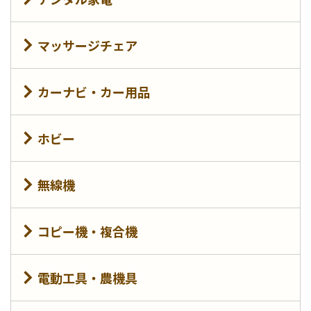
揃っておりました。付属品が揃
感を緩和したソフトなもみ心
っている ...
地を実現しています。さらに、
グウッと ...
マッサージチェア
カーナビ・カー用品
ホビー
無線機
コピー機・複合機
電動工具・農機具