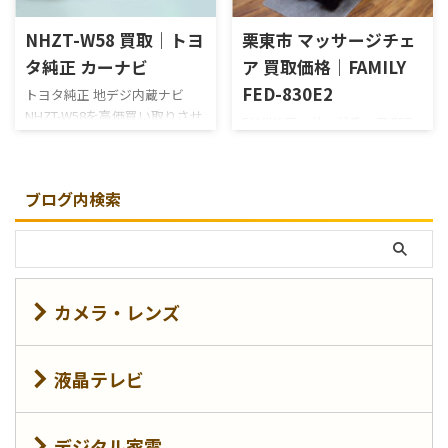
NHZT-W58 買取｜トヨ
栗東市 マッサージチェ
タ純正 カーナビ
ア 買取価格｜FAMILY
FED-830E2
トヨタ純正 地デジ内蔵ナビ
NHZT-W58を高価買い取りさせ
FAMILY マッサージチェア FED-
ていただきました。新品・中
830E2を高価買い取りさせてい
古品 買取のがんばり屋は無料
ただきました。新品・中古品
出張＆無料査定で納得の買取
買取のがんばり屋は無料出張
ブログ内検索
価格をご提示！売却は高額査
＆無料査定で納得の買取価格
定の専門店におまかせくださ
をご提示！売却は高額査定の
い！ トヨタ純正ナビNHZT-W58
専門店におまかせください！
は富士通製のHDDナビゲーシ
他店徹底対抗のため買い取り
ョンです。今回、買取させてい
価格は公表しておりません。
ただいたお品は、お客様が新
カメラ・レンズ
買い取り価格はフリーダイヤ
車購入時に社外ナビに取り替
ルもしくは、お問い合わせフ
えた為に不要になった純正ナ
ォームにてご確認ください。
ビとのことです。 さすが新車
高価買取にご期待ください！
液晶テレビ
外しの商品だけあって、キズ一
【買取実績】 もみ玉にかかる
つ無い美品です。もちろん、保
耐圧を4点に分散することで、
証書や取説、ケーブル等すべて
過度の刺激や不快なゴリゴリ
デジタル家電