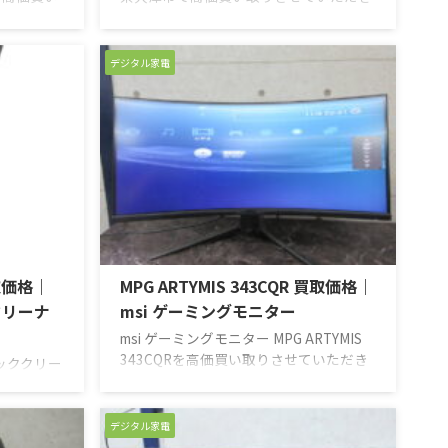
Cの3Dプ
ました。ホームシアターシステムとして
と3D映像
少しいいプレーヤーをとこの商品を購入
とシンクロ
されたそうです。YouTubeやその他サブ
デジタル家電
ターとセッ
スクで見れるネットフリックスやアマゾ
Ｄ映像は
ンプライムビデオなども視聴できるので
よく聞いた
丁度よかったそうです。最近はあまり使
なかったと
わなくなってしまったので買取していた
したので精
だけないかとご連絡いただきました。使
ただきまし
用頻度も多くなかったということで外観
とうござい
にキズなどもなく動作も問題ない美品で
のがんばり
したので今回は精一杯のお値段をつけさ
せていただきました ...
買取価格｜
MPG ARTYMIS 343CQR 買取価格｜
クリーナ
msi ゲーミングモニター
msi ゲーミングモニター MPG ARTYMIS
343CQRを高価買い取りさせていただき
ィッククリー
ました。34インチのゲーミングモニター
槻市で高価
です。使用に伴う小キズやヨゴレなども
た。コード
少なく、キレイな外観の個体です。動作
らメインで
デジタル家電
にも問題は無く、HDMI入力、映像出
ね備えた掃