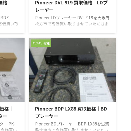
取価格｜
Pioneer DVL-919 買取価格｜LDプ
レーヤー
 BDZ-
Pioneer LDプレーヤー DVL-919を大阪府
で高価買い取
枚方市で高価買い取りさせていただきま
3つの録
した。DVD、CDも再生可能なLDプレー
なく、また
ヤーで、LDの両面自動再生も行える機種
録画できる
です。パイオニアからは数多くのLDプレ
デジタル家電
Kチューナ
ーヤーが発売され高級機も数多く輩出さ
可能なの
れました。それらの経験、技術が詰まっ
ても心配い
ているので安心、安定感は他のメーカー
大容量で
を圧倒しています。今回は使用されずに
を販売して
押し入れに眠っていたものを査定してほ
、他社の全
しいとお電話いただきました。LDは現地
ものの方が
にないということなので簡単に動作確認
っていると
できるものを持参させていただきまし
た。問題なく動作 ...
買取価格｜
Pioneer BDP-LX88 買取価格｜BD
ター
プレーヤー
ー PK-
Pioneer BDプレーヤー BDP-LX88を滋賀
市で高価買い
県大津市で高価買い取りさせていただき