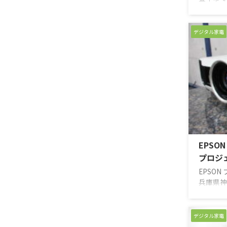
した。東
オです。
にブルー
デジタル家電
ードでの
イプで、
も扱いや
ぶりのオ
されたも
も盛り上
購入した
しまい、
ってしまっ
EPSON
プロジ
EPSON
兵庫県神
だきまし
オリティ
投影され
デジタル家電
ルと比べ