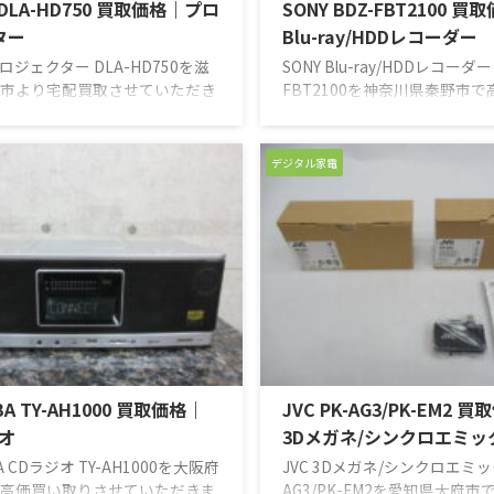
r DLA-HD750 買取価格｜プロ
SONY BDZ-FBT2100 買
ター
Blu-ray/HDDレコーダー
r プロジェクター DLA-HD750を滋
SONY Blu-ray/HDDレコーダー
市より宅配買取させていただき
FBT2100を神奈川県秦野市
本商品は、前オーナー様が丁寧
りさせていただきました。賢い
れていましたので、使用に伴う
画機能により録画を逃すこと
ヨゴレも少なく、概ね美品の外
フォーカスしたものを自動で
デジタル家電
。動作確認をしましたが、動作
優れもののレコーダーです。4
は無く、完動品のコンディショ
ー内蔵で最大3番組同時録画が
映像もクッキリ美しく、各設定
で、録画したい番組がかぶっ
ンでの操作にも問題はありませ
りません。2TBの内臓HDDで
良いコンディションでしたの
す。他に4TBと6TBのモデル
杯のお値段をつけさせていただ
います。昨年購入したものの
。お売りいただき、ありがとう
チャンネル録画できる機能の
した。
自分のライフスタイルにはあ
感じそちらに ...
BA TY-AH1000 買取価格｜
JVC PK-AG3/PK-EM2 
オ
3Dメガネ/シンクロエミッ
BA CDラジオ TY-AH1000を大阪府
JVC 3Dメガネ/シンクロエミッタ
高価買い取りさせていただきま
AG3/PK-EM2を愛知県大府