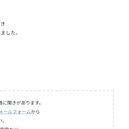
だき
きました。
格に開きがあります。
メールフォーム
から
い。