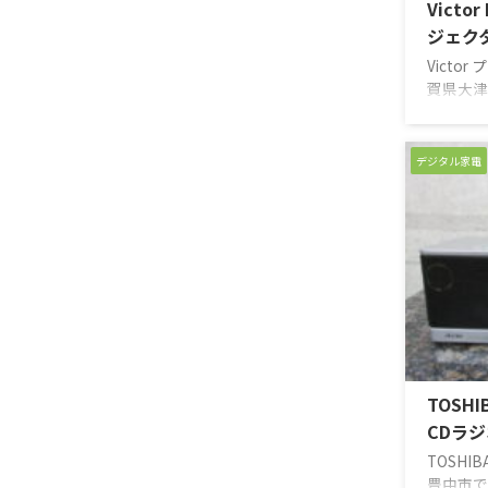
Victo
ジェク
Victo
賀県大津
ました。
に使用さ
小キズや
デジタル家電
観でした
には問題
ンです。
やリモコ
ん。概ね
で、精一
きました
ございま
TOSHI
CDラジ
TOSHI
豊中市で