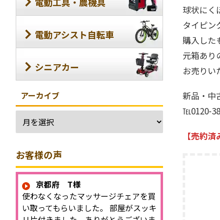
電動工具・農機具
球状にく
タイピン
電動アシスト自転車
購入した
元箱あり
シニアカー
お売りい
アーカイブ
新品・中
℡0120-
【売約済
お客様の声
京都府 T様
使わなくなったマッサージチェアを買
い取ってもらいました。 部屋がスッキ
リ片付きました。ありがとうございま