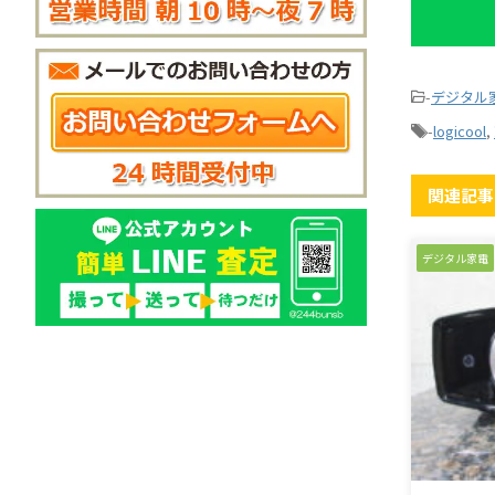
-
デジタル
-
logicool
,
関連記事
デジタル家電