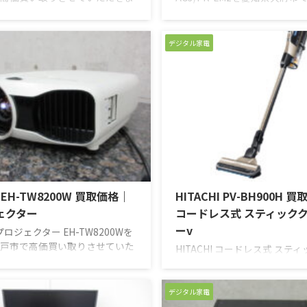
芝製のハイレゾ対応のCDラジ
取りさせていただきました。JV
CD再生、FM/AMラジオのほか
ロジェクター使用時に装着する
トゥース接続、USB入力、SDカ
を楽しむことが出来るメガネ
デジタル家電
再生もできるオールインワンタ
エミッターです。プロジェク
操作性の容易さから高齢の方で
トで購入されたそうですが、3
すい商品となっています。久し
見ていて疲れるという情報を
ーレックスブランドとして販売
ので、結局一度も使うことが
のなのでオーディオファンの方
のこと。新品未使用の状態で
がりました。ラジオを聞くのに
一杯のお値段をつけさせてい
が、今はスマホ一台で完結して
た。お売りいただき、ありが
ほとんど使用する機会がなくな
ました。 新品・中古品 買取
たので ...
屋℡0120-3 ...
 EH-TW8200W 買取価格｜
HITACHI PV-BH900H 
ェクター
コードレス式 スティック
ーv
 プロジェクター EH-TW8200Wを
戸市で高価買い取りさせていた
HITACHI コードレス式 ステ
た。ホームシアター用のハイク
ナー PV-BH900Hを大阪府高
モデルのプロジェクターです。
買い取りさせていただきまし
る映像もキレイです。下位モデ
レス式スティックタイプなが
デジタル家電
一回りほど大きくなっていま
使用できるだけのパワーも兼