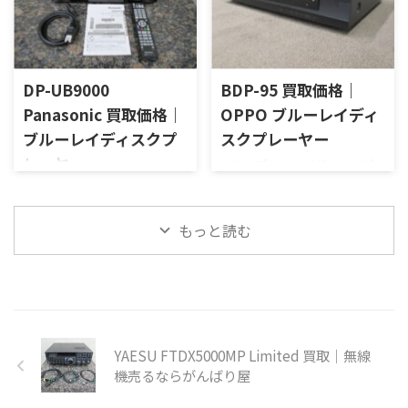
の少ない使用時 ...
向に連なる情報の表示に適し
古市場でも人気がありますの
す。使用に伴う小キズやヨゴレ
ており、作業効率もアップしま
で、今回 ...
なども少なく、キレイな外観
す。本商品は、前オーナー様が
の個体です。動作にも問題は無
丁寧に使用されていましたの
く、HDMI入力、映像出力、各
で、使用に伴う小キズやヨゴレ
DP-UB9000
BDP-95 買取価格｜
設定、PHONESなど、正常に動
などほとんどなく、使用感も
作していました。また、モニ
Panasonic 買取価格｜
OPPO ブルーレイディ
あまり感じられません。極美
ターのドット抜け・ライン抜
ブルーレイディスクプ
スクプレーヤー
品のコンディションです。ま
けはありません。全体的に良
た、動作にも問題は無く、正
レーヤー
OPPO ブルーレイディスクプレ
好のコンディションでした。お
常に画面表示できています。使
ーヤー BDP-95を高価買い取り
売りいただき、ありがとうござ
Panasonic ブルーレイディスク
用時間も少なく、大変キレイ
させていただきました。解像
いました。
プレーヤー DP-UB9000を高価
な外観でしたので、相場よりも
度が高く、情報量が多いブル
買い取りさせていただきまし
もっと読む
高めのお値段をつけさせてい ...
ーレイディスクプレーヤーとし
た。HDR10＋・Dolby Visionの
て人気のモデルです。本商品
両方に対応したブルーレイディ
は、前オーナー様が大切に使
スクプレーヤーです。本商品
用されていましたので、使用に
は、前オーナー様が丁寧に使
よる小キズやヨゴレがあまり
用されていましたので、小キズ
なく、キレイな印象です。シス
やヨゴレなどほとんと無く、
YAESU FTDX5000MP Limited 買取｜無線
テムに繋いで動作確認をしま
目立つような大きなキズもあ
機売るならがんばり屋
したが、ディスクの読込や前面
りません。全体的にキレイな
パネルの各ボタン、背面の各端
印象の商品です。ディスクの読