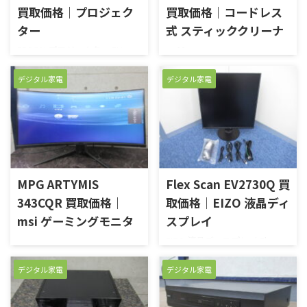
報をよく聞いたので、結局一度
買取価格｜プロジェク
買取価格｜コードレス
していただけないかとご連絡
も使うことがなかったとのこ
いただきました。使用頻度も
ター
式 スティッククリーナ
と。新品未使用の状態でした
多くなかったということで外
ので精一杯のお値段をつけさ
ーv
EPSON プロジェクター EH-
観にキズなどもなく動作も問
せていただきました。お売り
TW8200Wを兵庫県神戸市で高
HITACHI コードレス式 スティッ
題ない美品でしたので今回は
いただき、ありがとうございま
価買い取りさせていただきま
デジタル家電
デジタル家電
ククリーナー PV-BH900Hを大
精一杯のお値段をつけさせて
した。 新品・中古品 買取のが
した。ホームシアター用のハ
阪府高槻市で高価買い取りさ
いただきました ...
んばり屋℡0120-3 ...
イクオリティモデルのプロジェ
せていただきました。コード
クターです。投影される映像も
レス式スティックタイプながら
キレイです。下位モデルと比べ
メインで使用できるだけのパ
一回りほど大きくなっていま
ワーも兼ね備えた掃除機です。
す。使用時の動作音なども気に
ツールを組み合わせることに
なるレベルではなく、映画鑑
MPG ARTYMIS
Flex Scan EV2730Q 買
より細かい掃除しにくいとこ
賞などに没頭できます。台に置
ろまで掃除できます。またコー
343CQR 買取価格｜
取価格｜EIZO 液晶ディ
いての使用、また別売りの天
ドレスなので車内の掃除にも
msi ゲーミングモニタ
スプレイ
吊りマウントを取り付ければ
最適です。本商品は購入したも
スペースの有効活用もできま
ー
EIZO 液晶ディスプレイ Flex
のの他の製品の掃除機のほう
す。前オーナー様は購入したも
Scan EV2730Qを京都府宇治市
がいいと思い、返品できずに
msi ゲーミングモニター MPG
ののあまり使用しなかったと
で高価買い取りさせていただ
時間だけがすぎてしまいどう
デジタル家電
デジタル家電
ARTYMIS 343CQRを高価買い取
のこと。レンズの使用時間は
きました。26.5型の正方形液晶
したらいいかと思われていたそ
りさせていただきました。34
なんと50時間とほぼ新品同様
ディスプレイです。縦横の両方
うです。新品未使用のものは中
インチのゲーミングモニターで