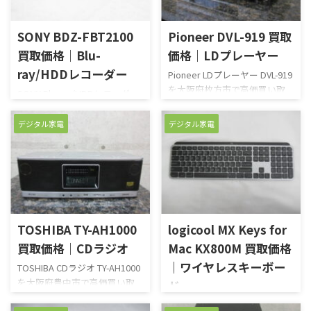
SONY BDZ-FBT2100
Pioneer DVL-919 買取
買取価格｜Blu-
価格｜LDプレーヤー
ray/HDDレコーダー
Pioneer LDプレーヤー DVL-919
を大阪府枚方市で高価買い取
SONY Blu-ray/HDDレコーダー
りさせていただきました。
BDZ-FBT2100を神奈川県秦野
DVD、CDも再生可能なLDプレ
市で高価買い取りさせていた
デジタル家電
デジタル家電
ーヤーで、LDの両面自動再生
だきました。賢い3つの録画機
も行える機種です。パイオニア
能により録画を逃すことな
からは数多くのLDプレーヤー
く、またフォーカスしたもの
が発売され高級機も数多く輩
を自動で録画できる優れもの
出されました。それらの経
のレコーダーです。4Kチュー
験、技術が詰まっているので安
ナー内蔵で最大3番組同時録画
心、安定感は他のメーカーを
が可能なので、録画したい番組
TOSHIBA TY-AH1000
logicool MX Keys for
圧倒しています。今回は使用さ
がかぶっても心配いりません。
買取価格｜CDラジオ
Mac KX800M 買取価格
れずに押し入れに眠っていたも
2TBの内臓HDDで大容量です。
のを査定してほしいとお電話
｜ワイヤレスキーボー
TOSHIBA CDラジオ TY-AH1000
他に4TBと6TBのモデルを販売
いただきました。LDは現地に
を大阪府豊中市で高価買い取
しています。昨年購入したもの
ド
ないということなので簡単に
りさせていただきました。東
の、他社の全チャンネル録画
logicool ワイヤレスキーボード
動作確認できるものを持参さ