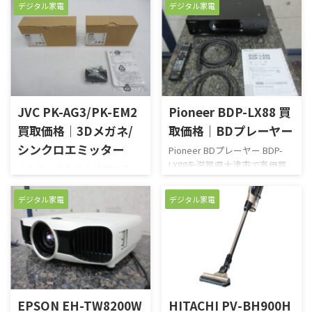
芝製のハイレゾ対応のCDラジ
できる機能のものの方が自分
デジタル家電
デジタル家電
MX Keys for Mac KX800Mを京
せていただきました。問題な
オです。CD再生、FM/AMラジ
のライフスタイルにはあってい
都市で高価買い取りさせてい
く動作 ...
オのほかにブルートゥース接
ると感じそちらに ...
ただきました。Macのパソコン
続、USB入力、SDカードでの
に合うデザインと最長5ヵ月と
再生もできるオールインワンタ
バッテリー容量が多く使い勝
イプで、操作性の容易さから高
手のよいワイヤレスキーボー
齢の方でも扱いやすい商品と
ドです。小型で軽量なので、持
なっています。久しぶりのオー
JVC PK-AG3/PK-EM2
Pioneer BDP-LX88 買
ち運びの際にも便利です。球状
レックスブランドとして販売
にくぼんだキーをしているの
買取価格｜3Dメガネ/
取価格｜BDプレーヤー
されたものなのでオーディオフ
で、指先にフィットしスムーズ
ァンの方も盛り上がりまし
シンクロエミッター
Pioneer BDプレーヤー BDP-
なタイピングを実現します。購
た。ラジオを聞くのに購入し
LX88を滋賀県大津市で高価買
JVC 3Dメガネ/シンクロエミッ
入したものの結局使わなかっ
たが、今はスマホ一台で完結
い取りさせていただきまし
ター PK-AG3/PK-EM2を愛知県
たので買取してほしいとご依
してしまい、ほとんど使用す
た。ホームシアターシステム
大府市で高価買い取りさせて
頼いただき元箱ありの未使用
デジタル家電
デジタル家電
る機会がなくなってしまったの
として少しいいプレーヤーを
いただきました。JVCの3Dプロ
品だったため精一杯のお値段
で ...
とこの商品を購入されたそう
ジェクター使用時に装着すると
をつけさせていただきまし
です。YouTubeやその他サブス
3D映像を楽しむことが出来る
た。お売りいただき、 ...
クで見れるネットフリックス
メガネとシンクロエミッターで
やアマゾンプライムビデオな
す。プロジェクターとセットで
ども視聴できるので丁度よか
購入されたそうですが、3Ｄ映
ったそうです。最近はあまり使
像は見ていて疲れるという情
EPSON EH-TW8200W
HITACHI PV-BH900H
わなくなってしまったので買取