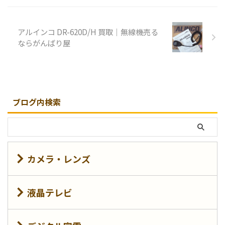
子など、どれも問題はありませ
込や再生、前面パネルの各ボ
んでした。完動品のコンディシ
タンなど、どれも正常に動作し
ョンです。機能・外観ともとて
ています。背面の各端子も問題
アルインコ DR-620D/H 買取｜無線機売る
も良いコンディションの個体だ
はありませんでした。リモコン
ならがんばり屋
と思われます。 新品・中古品
や取扱説明書も揃っており、良
買取の ...
いコンディショ ...
ブログ内検索
カメラ・レンズ
液晶テレビ