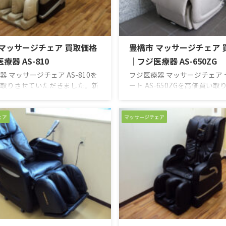
アーの穏やかな面刺激とメカの
ご使用には差し支えありませ
激が協調して働き、疲労回復や
リクライニングなど、動作に
してくれます。 ...
ませんでした。リモコンの各ボタン
 マッサージチェア 買取価格
豊橋市 マッサージチェア 
療器 AS-810
｜フジ医療器 AS-650ZG
器 マッサージチェア AS-810を
フジ医療器 マッサージチェア
取りさせていただきました。新
ート AS-650ZGを高価買い
品 買取のがんばり屋は無料出張
ただきました。新品・中古品 
定で納得の買取価格をご提示！
ばり屋は無料出張＆無料査定
額査定の専門店におまかせくだ
取価格をご提示！売却は高額
ェア
マッサージチェア
他店徹底対抗のため買い取り価格
店におまかせください！ 他店
ておりません。買い取り価格は
ため買い取り価格は公表して
イヤルもしくは、お問い合わせ
ん。買い取り価格はフリーダ
にてご確認ください。 高価買取
くは、お問い合わせフォーム
ください！ 【買取実績】 深く
ください。 高価買取にご期待
と人の手に近づいた精緻な動き
【買取実績】 買ってはみたも
強く、そしてしなやかなマッサ
んど使用することなくソファ
供します。 【商品説明】さざな
用だったと元オーナー様。お
、もみ上げ、も ...
アウト変更の為に当社に買 ...