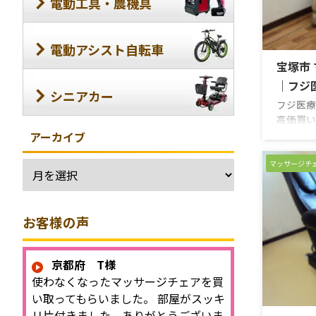
電動工具・農機具
わせてエ
強い点刺
コリ解消を
電動アシスト自転車
宝塚市
｜フジ医
シニアカー
フジ医療
高価買い
品・中古
アーカイブ
＆無料査
売却は高
マッサージチ
さい！ 
は公表し
フリーダ
お客様の声
フォーム
にご期待
強い刺激
京都府 T様
で、深く
使わなくなったマッサージチェアを買
ージを提
み、たたき
い取ってもらいました。 部屋がスッキ
リ片付きました。ありがとうございま