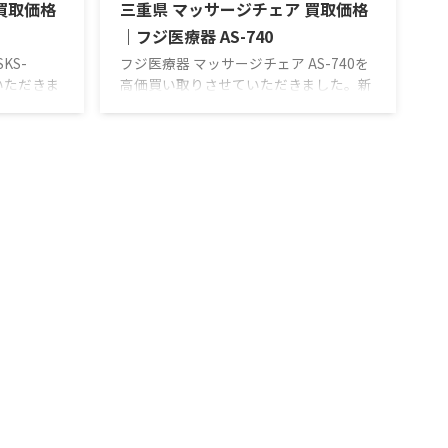
買取価格
三重県 マッサージチェア 買取価格
｜フジ医療器 AS-740
KS-
フジ医療器 マッサージチェア AS-740を
いただきま
高価買い取りさせていただきました。新
んばり屋は
品・中古品 買取のがんばり屋は無料出張
買取価格を
＆無料査定で納得の買取価格をご提示！
門店におま
売却は高額査定の専門店におまかせくだ
のため買い
さい！ 他店徹底対抗のため買い取り価格
ん。買い取
は公表しておりません。買い取り価格は
くは、お問
フリーダイヤルもしくは、お問い合わせ
ください。
フォームにてご確認ください。 高価買取
【買取実
にご期待ください！ 【買取実績】 AS-
1200Nは
740は、多彩なもみ技をお好みのもみ心
全身エアー
地で楽しめる、「極（きわみ）メカ
身のコリや
2.0」を搭載しています。「3Dポイント
ナビシステム＋」搭載に ...