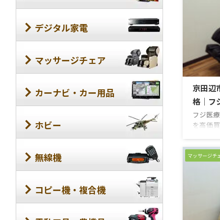
デジタル家電
マッサージチェア
京田辺
カーナビ・カー用品
格｜フジ
フジ医療器
ホビー
を高価買
新品・中
張＆無料
示！売却
無線機
マッサージチ
ください
価格は公
格はフリ
コピー機・複合機
わせフォ
買取にご
部位また