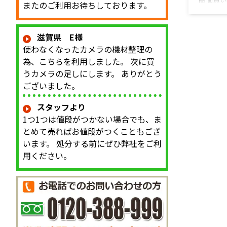
またのご利用お待ちしております。
品・中古
＆無料査
売却は高
滋賀県 E様
さい！ 
使わなくなったカメラの機材整理の
は公表し
為、こちらを利用しました。 次に買
フリーダ
うカメラの足しにします。 ありがとう
フォーム
にご期待
ございました。
なもみ技
る、「極
スタッフより
種類の自
1つ1つは値段がつかない場合でも、ま
ズに対応し
とめて売ればお値段がつくこともござ
います。 処分する前にぜひ弊社をご利
用ください。