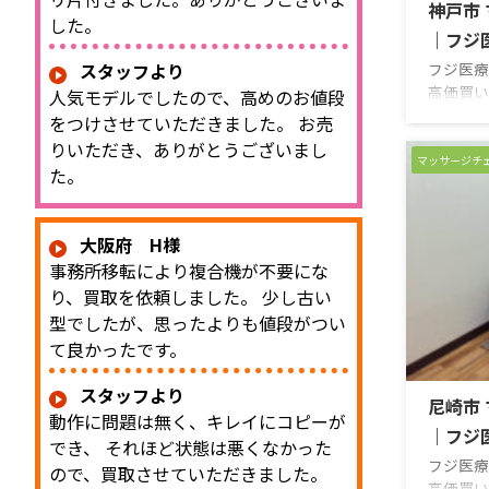
神戸市
した。
｜フジ医
フジ医療
スタッフより
高価買い
人気モデルでしたので、高めのお値段
品・中古
をつけさせていただきました。 お売
＆無料査
りいただき、ありがとうございまし
売却は高
マッサージチ
た。
さい！ 
は公表し
フリーダ
大阪府 H様
フォーム
事務所移転により複合機が不要にな
にご期待
り、買取を依頼しました。 少し古い
の疲れを
地のマッ
型でしたが、思ったよりも値段がつい
明】◆全
て良かったです。
エアーバ
スタッフより
尼崎市
動作に問題は無く、キレイにコピーが
｜フジ医
でき、 それほど状態は悪くなかった
フジ医療
ので、買取させていただきました。
高価買い