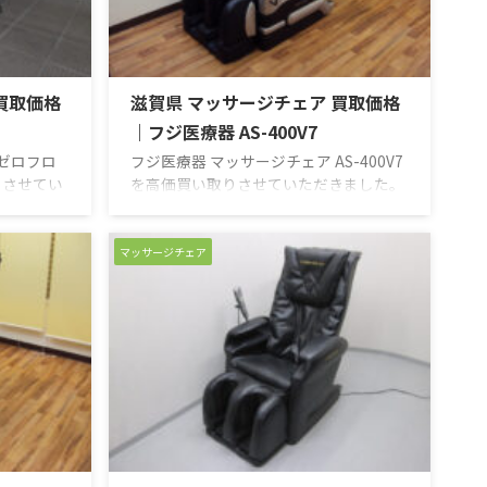
ん。通電や
題ありません。リモコンや各ボタンなど
問題はあり
問題なく動作します。完動品のコンディ
 ...
ションです。 新品 ...
買取価格
滋賀県 マッサージチェア 買取価格
｜フジ医療器 AS-400V7
 ゼロフロ
フジ医療器 マッサージチェア AS-400V7
取りさせてい
を高価買い取りさせていただきました。
買取のがん
新品・中古品 買取のがんばり屋は無料出
で納得の買
張＆無料査定で納得の買取価格をご提
査定の専門
示！売却は高額査定の専門店におまかせ
マッサージチェア
徹底対抗の
ください！ 他店徹底対抗のため買い取り
おりませ
価格は公表しておりません。買い取り価
イヤルもし
格はフリーダイヤルもしくは、お問い合
にてご確認
わせフォームにてご確認ください。 高価
ください！
買取にご期待ください！ 【買取実績】
のの、ほと
フジ医療器 マッサージチェア サイバー
としてご使
リラックス AS-400V7はポイントナビセ
部屋のレイ
ンサーで、コリの部分をピンポイントで
ほぐします。 【 ...