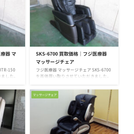
医療器 マ
SKS-6700 買取価格｜フジ医療器
マッサージチェア
R-150
フジ医療器 マッサージチェア SKS-6700
きました。
を高価買い取りさせていただきました。
チェアで
ストレッチ機能が装備されたマッサージ
に使用され
チェアです。もみ玉とエアーバッグで、
リラックス
集中的にストレッチします。また、通常
マッサージチェア
が出来ま
は15分でコースが終わってしまう機種が
マッサージ
ほとんどですが、このSKS-6700は30分
中、腰など
コースが用意されています。15分では出
し、全身を
来ないマッサージを、30分かけてじっく
本商品は、
り集中的に揉み解します。本商品は些細
りますが、
な小キズ等がありますが、ご使用には問