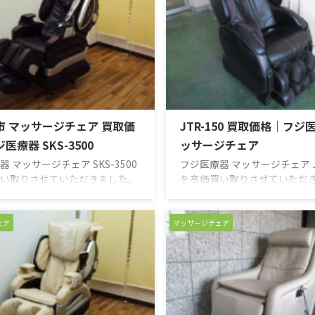
市 マッサージチェア 買取価
JTR-150 買取価格｜フジ
医療器 SKS-3500
ッサージチェア
 マッサージチェア SKS-3500
フジ医療器 マッサージチェア JT
い取りさせていただきました。
を高価買い取りさせていただ
古品 買取のがんばり屋は無料出
本革仕様の贅沢なマッサージ
査定で納得の買取価格をご提
す。枕、背もたれ、座面部分
は高額査定の専門店におまかせ
ています。座り心地が良く、
ェア
マッサージチェア
！ 他店徹底対抗のため買い取り
してマッサージを楽しむこと
表しておりません。買い取り価
す。また、GRIP式メカ2.0が
ーダイヤルもしくは、お問い合
ポイントを自動検知。片、背
ームにてご確認ください。 高価
それぞれにもみ玉がフィット
期待ください！ 【買取実績】
くまなくマッサージします。
はコリやハリの強さ・深さに合
使用による多少の小キズがあ