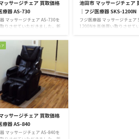
 マッサージチェア 買取価格
池田市 マッサージチェア 
療器 AS-730
｜フジ医療器 SKS-1200N
器 マッサージチェア AS-730を
フジ医療器 マッサージチェア S
取りさせていただきました。新
1200Nを高価買い取りさせて
品 買取のがんばり屋は無料出張
した。新品・中古品 買取のが
定で納得の買取価格をご提示！
無料出張＆無料査定で納得の
額査定の専門店におまかせくだ
ご提示！売却は高額査定の専
ェア
他店徹底対抗のため買い取り価格
かせください！ 他店徹底対抗
ておりません。買い取り価格は
取り価格は公表しておりませ
イヤルもしくは、お問い合わせ
り価格はフリーダイヤルもし
にてご確認ください。 高価買取
い合わせフォームにてご確認
ください！ 【買取実績】 一日
高価買取にご期待ください！ 
癒してくれる、ほどよいモミ心
績】 サイバーリラックス SKS-
サージチェアです。 【商品説
ソリューションマッサージや
身を包み込むように配置された
マッサージ、多彩な機能が全
ッグと、大容量・高 ...
疲れを癒します。 【 ...
 マッサージチェア 買取価格
療器 AS-840
器 マッサージチェア AS-840を
取りさせていただきました。新